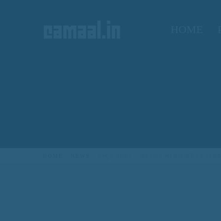
HOME
CREATIVO CAMAAL
HOME
NEWS
अच्युत पोतदार : साधेपणाने भारलेला अभिनय प्रवा