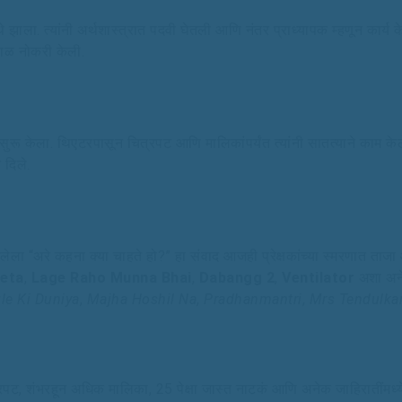
ला. त्यांनी अर्थशास्त्रात पदवी घेतली आणि नंतर प्राध्यापक म्हणून कार्य के
घकाळ नोकरी केली.
सुरू केला. थिएटरपासून चित्रपट आणि मालिकांपर्यंत त्यांनी सातत्याने काम के
 दिले.
लेला “अरे कहना क्या चाहते हो?” हा संवाद आजही प्रेक्षकांच्या स्मरणात ताजा 
eeta
,
Lage Raho Munna Bhai
,
Dabangg 2
,
Ventilator
अशा अनेक
le Ki Duniya
,
Majha Hoshil Na
,
Pradhanmantri
,
Mrs Tendulka
ट, शंभरहून अधिक मालिका, 25 पेक्षा जास्त नाटकं आणि अनेक जाहिरातींमध्ये भ