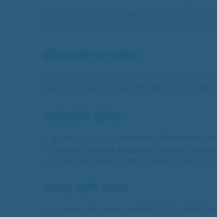
अच्युत पोतदार यांचा जन्म 22 ऑगस्ट 1934 रोजी जबलपूर येथे झा
कार्यरत होते. नंतर त्यांनी इंडियन ऑइल कॉर्पोरेशनमध्येही दीर्
अभिनय क्षेत्रात प्रवेश
वयाच्या 44 व्या वर्षी त्यांनी अभिनयाकडे वळत एक नवा प्रवास 
त्यांना मोठ्या पडद्यावर एक स्थिर आणि आदरणीय स्थान मिळवून
उल्लेखनीय भूमिका
3 Idiots
(2009) – ‘प्रोफेसर’च्या भूमिकेत त्यांनी साकार
Tezaab
,
Parinda
,
Rangeela
,
Vaastav
,
Parin
दूरदर्शन आणि मालिकांमध्ये त्यांनी
Bharat Ek Khoj
,
Wag
मान्यता आणि सन्मान
अच्युत पोतदार यांनी आपल्या कारकिर्दीत 125 हून अधिक चित्रप